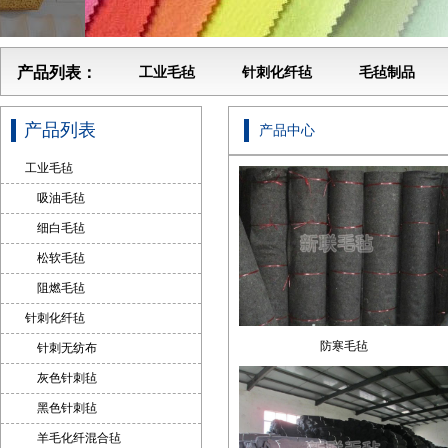
产品列表：
工业毛毡
针刺化纤毡
毛毡制品
产品列表
产品中心
工业毛毡
吸油毛毡
细白毛毡
松软毛毡
阻燃毛毡
针刺化纤毡
防寒毛毡
针刺无纺布
灰色针刺毡
黑色针刺毡
羊毛化纤混合毡