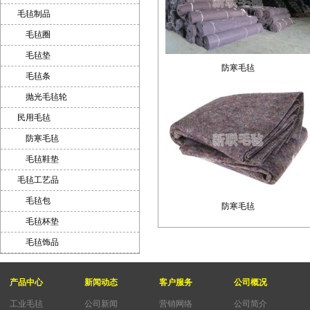
毛毡制品
毛毡圈
毛毡垫
防寒毛毡
毛毡条
抛光毛毡轮
民用毛毡
防寒毛毡
毛毡鞋垫
毛毡工艺品
毛毡包
防寒毛毡
毛毡杯垫
毛毡饰品
产品中心
新闻动态
客户服务
公司概况
工业毛毡
公司新闻
营销网络
公司简介