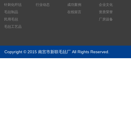
针刺化纤毡
行业动态
成功案例
企业文化
毛毡制品
在线留言
资质荣誉
民用毛毡
厂房设备
毛毡工艺品
Copyright © 2015 南宫市新联毛毡厂 All Rights Reserved.