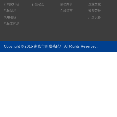
针刺化纤毡
行业动态
成功案例
企业文化
毛毡制品
在线留言
资质荣誉
民用毛毡
厂房设备
毛毡工艺品
Copyright © 2015 南宫市新联毛毡厂 All Rights Reserved.