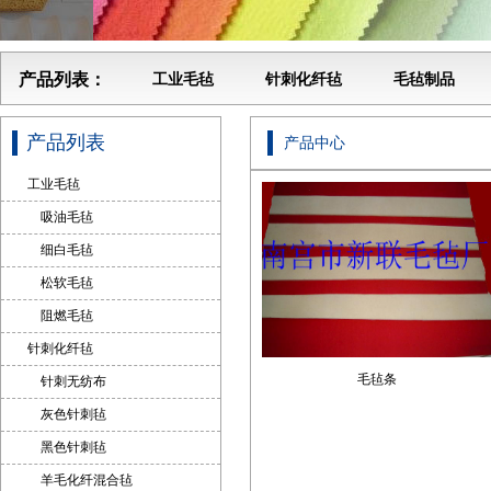
产品列表：
工业毛毡
针刺化纤毡
毛毡制品
产品列表
产品中心
工业毛毡
吸油毛毡
细白毛毡
松软毛毡
阻燃毛毡
针刺化纤毡
毛毡条
针刺无纺布
灰色针刺毡
黑色针刺毡
羊毛化纤混合毡