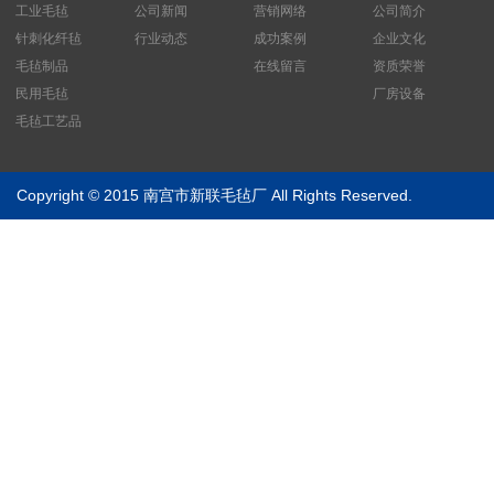
工业毛毡
公司新闻
营销网络
公司简介
针刺化纤毡
行业动态
成功案例
企业文化
毛毡制品
在线留言
资质荣誉
民用毛毡
厂房设备
毛毡工艺品
Copyright © 2015 南宫市新联毛毡厂 All Rights Reserved.