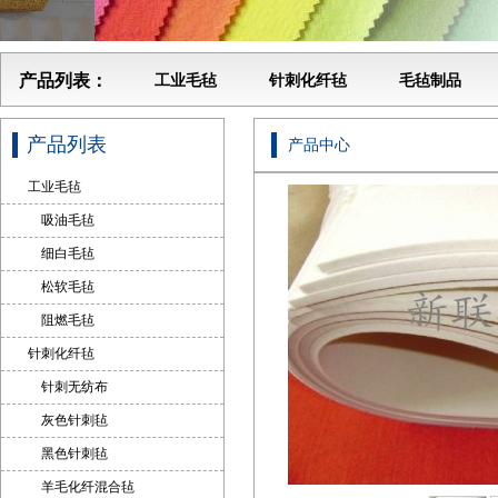
产品列表：
工业毛毡
针刺化纤毡
毛毡制品
产品列表
产品中心
工业毛毡
吸油毛毡
细白毛毡
松软毛毡
阻燃毛毡
针刺化纤毡
针刺无纺布
灰色针刺毡
黑色针刺毡
羊毛化纤混合毡