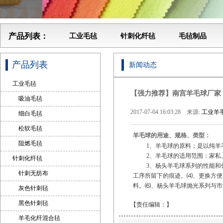
产品列表：
工业毛毡
针刺化纤毡
毛毡制品
产品列表
新闻动态
工业毛毡
【强力推荐】南宫羊毛球厂家
吸油毛毡
2017-07-04 16:03:28 来源:
工业羊毛
细白毛毡
松软毛毡
羊毛球的用途、规格、类型：
阻燃毛毡
1、羊毛球的原料；是以纯羊毛
2、羊毛球的适用范围：家私、
针刺化纤毡
3、杨头羊毛球系列的性能和优
针刺无纺布
工序所留下的痕迹。⑷、更换方便
料。⑹、杨头羊毛球抛光系列与市
灰色针刺毡
黑色针刺毡
【责任编辑：
】
羊毛化纤混合毡