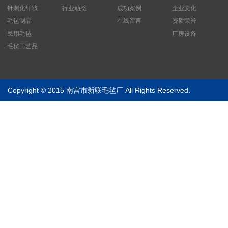
针刺化纤毡
行业动态
成功案例
企业文化
毛毡制品
在线留言
资质荣誉
民用毛毡
厂房设备
毛毡工艺品
Copyright © 2015 南宫市新联毛毡厂 All Rights Reserved.