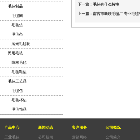
下一篇：
毛毡有什么特性
毛毡制品
上一篇：
南宫市新联毛毡厂 专业毛毡
毛毡圈
毛毡垫
毛毡条
抛光毛毡轮
民用毛毡
防寒毛毡
毛毡鞋垫
毛毡工艺品
毛毡包
毛毡杯垫
毛毡饰品
产品中心
新闻动态
客户服务
公司概况
工业毛毡
公司新闻
营销网络
公司简介